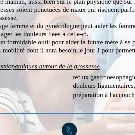
e maman, aussi bien sur le plan physique que sur 
ossesses soient ponctuées de maux qui risquent parf
ossesse.
 sage femme et du gynécologue peut aider les femm
lager les douleurs liées à celle-ci.
un formidable outil pour aider la future mère à se 
 mobilité dont il aura besoin le jour J pour permet
ostéopathiques autour de la grossesse
reflux gastrooesophagi
douleurs ligamentaire
préparation à l'accouc