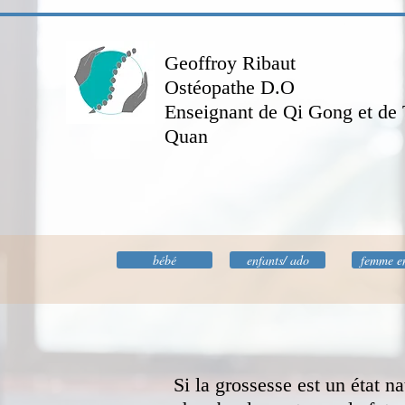
Geoffroy Ribaut
Ostéopathe D.O
Enseignant de Qi Gong et de T
Quan
bébé
enfants/ ado
femme e
Si la grossesse est un état n