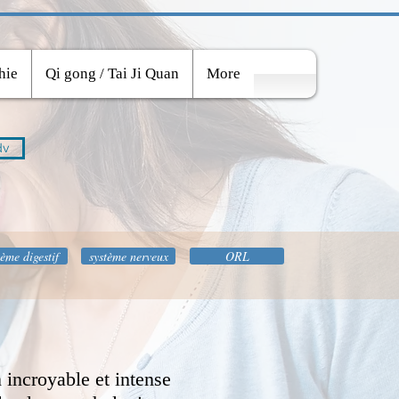
hie
Qi gong / Tai Ji Quan
More
dv
tème digestif
système nerveux
ORL
n incroyable et intense