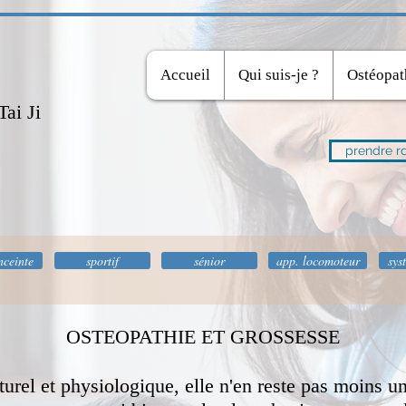
Accueil
Qui suis-je ?
Ostéopat
ai Ji
prendre r
nceinte
sportif
sénior
app. locomoteur
sys
OSTEOPATHIE ET GROSSESSE
aturel et physiologique, elle n'en reste pas moins u